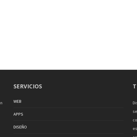
SERVICIOS
T
WEB
en
Di
se
APPS
co
DISEÑO
es