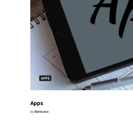
APPS
Apps
by
Borococo